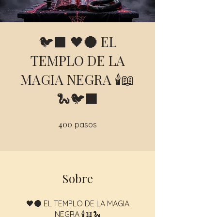
🐦‍⬛ 🖤🌑 EL
TEMPLO DE LA
MAGIA NEGRA 🕯️📖
🐍🐦‍⬛
400
400 pasos
pasos
Sobre
🖤🌑 EL TEMPLO DE LA MAGIA
NEGRA 🕯️📖🐍