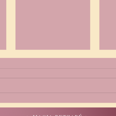
🌙 Comunidad antes que
🌙 A
consumo
resp