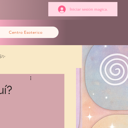
Iniciar sesión magica.
Centro Esoterico
S✨
uí?