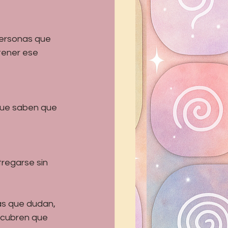
 Personas que 
tener ese 
Que saben que 
regarse sin 
as que dudan, 
cubren que 