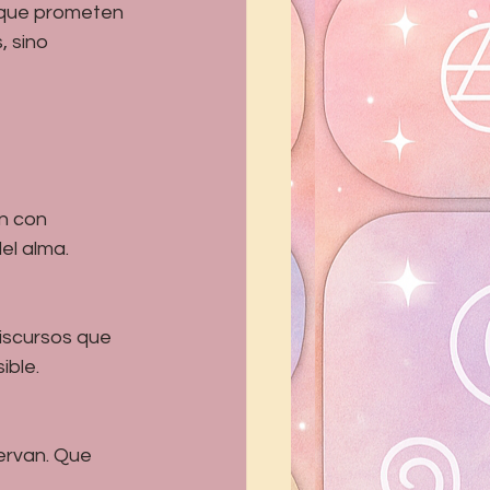
 que prometen 
 sino 
n con 
el alma.
discursos que 
ible.
ervan. Que 