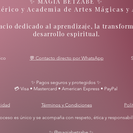
✨ MAGIA BETZABÉ ✨
térico y Academia de Artes Mágicas y 
acio dedicado al aprendizaje, la transform
desarrollo espiritual.
ico
💬 Contacto directo por WhatsApp
✨ Pagos seguros y protegidos ✨
💳 Visa • Mastercard • American Express • PayPal
cidad
Términos y Condiciones
Pol
ceso es único y se acompaña con respeto, ética y responsabili
✨ @magiabetzabe ✨