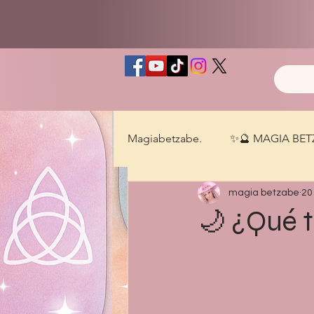
Magiabetzabe.
✨🔮 MAGIA BE
magia betzabe
20
🌙 ¿Qué t