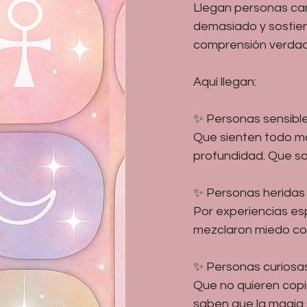
Llegan personas can
demasiado y sostien
comprensión verdad
Aquí llegan:
✨ Personas sensibl
Que sienten todo m
profundidad. Que sab
✨ Personas heridas
Por experiencias esp
mezclaron miedo con 
✨ Personas curiosa
Que no quieren copi
saben que la magia s