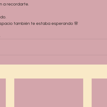
ón a recordarte.
ido.
espacio también te estaba esperando 🌸
