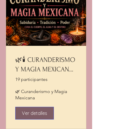
🌿🕯️ CURANDERISMO
Y MAGIA MEXICANA
🕯️🌿
19 participantes
🌿 Curanderismo y Magia
Mexicana
Ver detalles