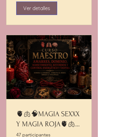
Ver detalles
🫀🫁🧠MAGIA SEXXX
Y MAGIA ROJA🫀🫁
🧠
47 participantes