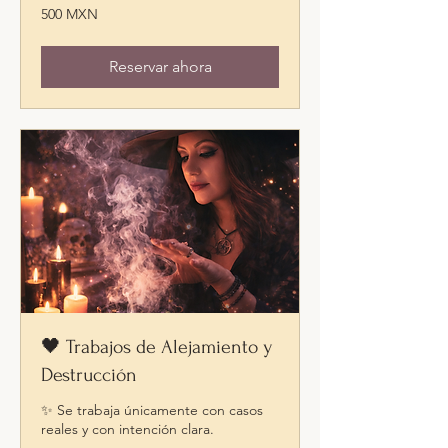
500
500 MXN
pesos
mexicanos
Reservar ahora
🖤 Trabajos de Alejamiento y
Destrucción
✨ Se trabaja únicamente con casos
reales y con intención clara.