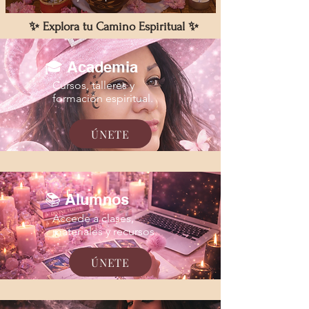
✨ Explora tu Camino Espiritual ✨
🎓 Academia
Cursos, talleres y
formación espiritual.
ÚNETE
📚 Alumnos
Accede a clases,
materiales y recursos.
ÚNETE