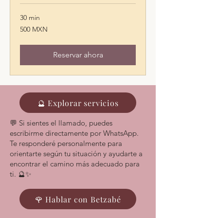
30 min
500
500 MXN
pesos
mexicanos
Reservar ahora
🔮 Explorar servicios
💬 Si sientes el llamado, puedes
escribirme directamente por WhatsApp.
Te responderé personalmente para
orientarte según tu situación y ayudarte a
encontrar el camino más adecuado para
ti. 🔮✨
🌹 Hablar con Betzabé