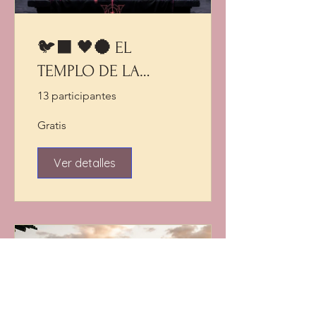
🐦‍⬛ 🖤🌑 EL
TEMPLO DE LA
MAGIA NEGRA 🕯️📖🐍
13 participantes
🐦‍⬛
Gratis
Ver detalles