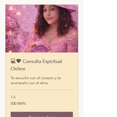
💻💖 Consulta Espiritual
Online
Te escucho con el corazón y te
acompaño con el alma.
1 h
500
500 MXN
pesos
mexicanos