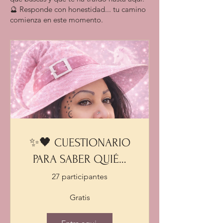
🔮 Responde con honestidad... tu camino
comienza en este momento.
✨🖤 CUESTIONARIO
PARA SABER QUIÉN
ERES 🖤✨
27 participantes
Gratis