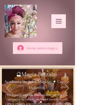
Iniciar sesión magica.
Magia Betzabé
🔮
Academia de Artes Mágicas ✦ Centro
Esotérico
Un espacio sagrado para estudiar, sanar y
despertar tu camino espiritual mediante
cursos, rituales y acompañamiento ancestral.