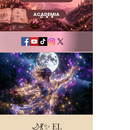
ACADEMIA
🌙💃✨ EL