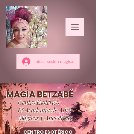
Iniciar sesión magica.
MAGIA BETZABÉ
Centro Esotérico
& Academia de Artes
Mágicas y Ancestrales
CENTRO ESOTÉRICO