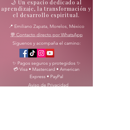
🌙 Un espacio dedicado al
aprendizaje, la transformación y
el desarrollo espiritual.
📍 Emiliano Zapata, Morelos, México
💬 Contacto directo por WhatsApp
Síguenos y acompaña el camino:
✨ Pagos seguros y protegidos ✨
💳 Visa • Mastercard • American
Express • PayPal
Aviso de Privacidad
Términos y Condiciones
Políticas de Reembolso
✨ Cada proceso es único y se
acompaña con respeto, ética y
responsabilidad espiritual.