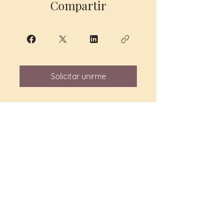
Compartir
Solicitar unirme
✨ MAGIA BETZABÉ ✨
Centro Esotérico y
Academia de Artes
Mágicas y Ancestrales
🌙 Un espacio dedicado al
aprendizaje, la transformación y