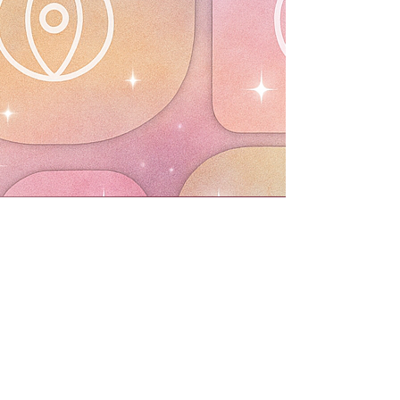
✨ MAGIA BETZABÉ ✨
Centro Esotérico y
Academia de Artes
Mágicas y Ancestrales
🌙 Un espacio dedicado al
aprendizaje, la transformación y
el desarrollo espiritual.